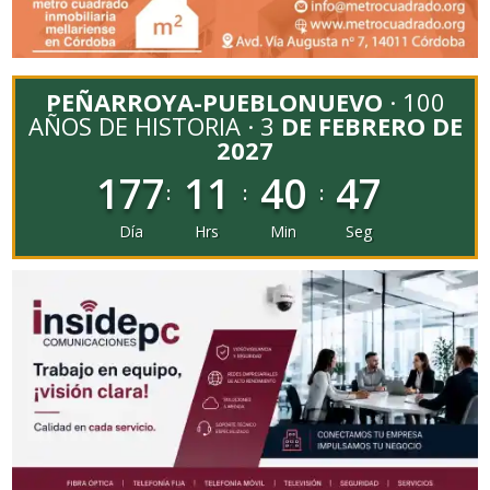
PEÑARROYA-PUEBLONUEVO
· 100
AÑOS DE HISTORIA · 3
DE FEBRERO DE
2027
177
11
40
45
:
:
:
Día
Hrs
Min
Seg